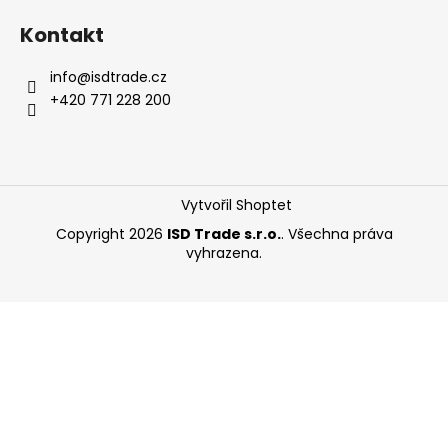
á
Kontakt
p
a
info
@
isdtrade.cz
t
+420 771 228 200
í
Vytvořil Shoptet
Copyright 2026
ISD Trade s.r.o.
. Všechna práva
vyhrazena.