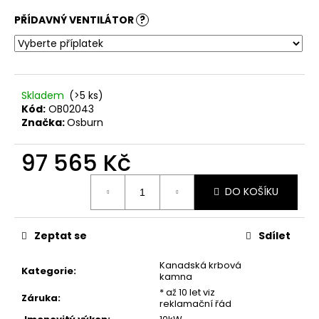
č
u
PŘÍDAVNÝ VENTILÁTOR
?
j
e
m
e
Skladem
(
>5 ks
)
Kód:
OB02043
DOVRE
Značka:
Osburn
SAGA
107
97 565 Kč
53
440
Měrná
Kč
DO KOŠÍKU
cena:
Zeptat se
Sdílet
Kanadská krbová
Kategorie
:
kamna
* až 10 let viz
Záruka
:
reklamační řád