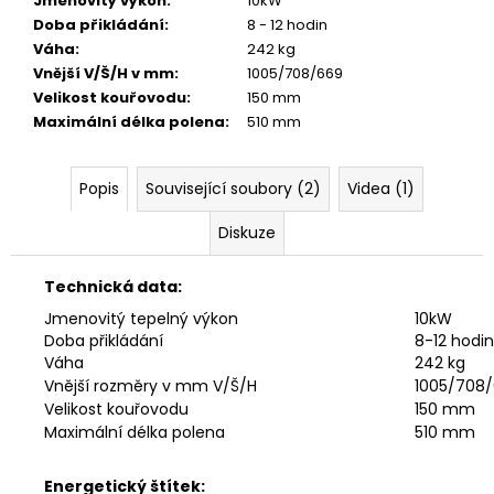
Jmenovitý výkon
:
10kW
Doba přikládání
:
8 - 12 hodin
Váha
:
242 kg
Vnější V/Š/H v mm
:
1005/708/669
Velikost kouřovodu
:
150 mm
Maximální délka polena
:
510 mm
Popis
Související soubory (2)
Videa (1)
Diskuze
Technická data:
Jmenovitý tepelný výkon
10kW
Doba přikládání
8-12 hodin
Váha
242
kg
Vnější rozměry v mm V/Š/H
1005/708
Velikost kouřovodu
150 mm
Maximální délka polena
510 mm
Energetický štítek: