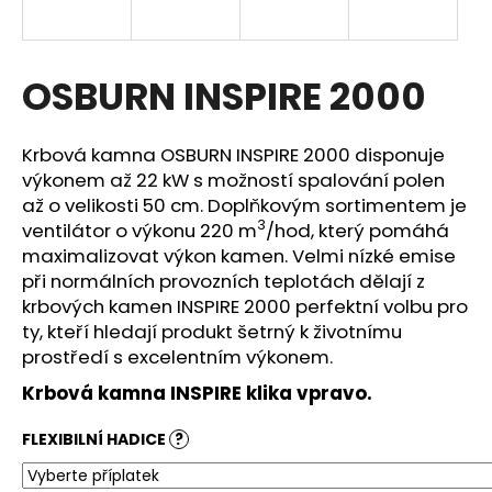
a
j
í
OSBURN INSPIRE 2000
t
?
Krbová kamna OSBURN INSPIRE 2000 disponuje
výkonem až 22 kW s možností spalování polen
až o velikosti 50 cm. Doplňkovým sortimentem je
3
ventilátor o výkonu 220 m
/hod, který pomáhá
maximalizovat výkon kamen. Velmi nízké emise
HLEDAT
při normálních provozních teplotách dělají z
krbových kamen INSPIRE 2000 perfektní volbu pro
ty, kteří hledají produkt šetrný k životnímu
D
prostředí s excelentním výkonem.
o
Krbová kamna INSPIRE klika vpravo.
p
o
FLEXIBILNÍ HADICE
?
r
u