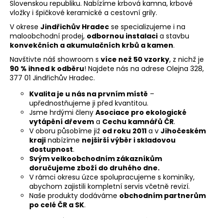
Slovenskou republiku. Nabízíme krbová kamna, krbové
vložky i špičkové keramické a cestovní grily.
V okrese
Jindřichův Hradec
se specializujeme i na
maloobchodní prodej,
odbornou instalaci
a stavbu
konvekčních a akumulačních krbů a kamen
.
Navštivte náš showroom s
více než 50 vzorky
, z nichž je
90 % ihned k odběru
! Najdete nás na adrese Olejna 328,
377 01 Jindřichův Hradec.
Kvalita je u nás na prvním místě
–
upřednostňujeme ji před kvantitou.
Jsme hrdými členy
Asociace pro ekologické
vytápění dřevem
a
Cechu kamnářů ČR
.
V oboru působíme již
od roku 2011
a v
Jihočeském
kraji
nabízíme
nejširší výběr i skladovou
dostupnost
.
Svým velkoobchodním zákazníkům
doručujeme zboží do druhého dne.
V rámci okresu úzce spolupracujeme s kominíky,
abychom zajistili kompletní servis včetně revizí.
Naše produkty dodáváme
obchodním partnerům
po celé ČR a SK
.