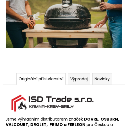
č
u
j
e
m
e
DOVRE
SAGA
101
48
171
Kč
Originální příslušenství
Výprodej
Novinky
Jsme výhradním distributorem značek
DOVRE,
OSBURN,
VALCOURT, DROLET, PRIMO a FERLEON
pro Českou a