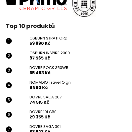
Top 10 produktů
OSBURN STRATFORD
59 890 Kč
OSBURN INSPIRE 2000
97 565 Kč
DOVRE ROCK 350WB
65 483 Kč
NOMADIQ Travel Q grill
6 890 Kč
DOVRE SAGA 207
74 515 Kč
DOVRE 101 CBS
29 355 Kč
DOVRE SAGA 301
83 923 Kč