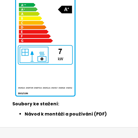
Soubory ke stažení:
Návod k montáži a používání (PDF)
Z