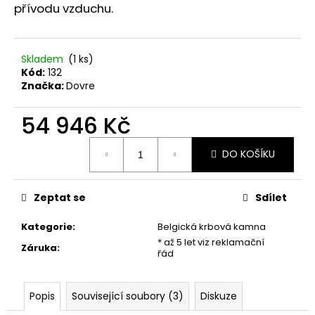
č
přívodu vzduchu.
u
j
e
Skladem
(
1 ks
)
m
Kód:
132
e
Značka:
Dovre
54 946 Kč
DOVRE
SAGA
Měrná
107
DO KOŠÍKU
cena:
53
440
Kč
Zeptat se
Sdílet
Kategorie
:
Belgická krbová kamna
* až 5 let viz reklamační
Záruka
:
řád
Popis
Související soubory (3)
Diskuze