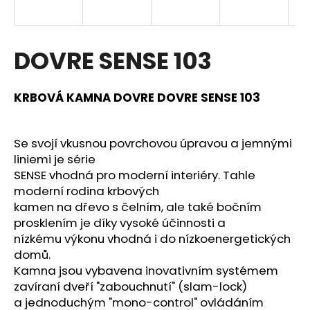
a
j
í
DOVRE SENSE 103
t
?
KRBOVÁ KAMNA DOVRE DOVRE SENSE 103
Se svojí vkusnou povrchovou úpravou a jemnými
liniemi je série
HLEDAT
SENSE vhodná pro moderní interiéry. Tahle
moderní rodina krbových
kamen na dřevo s čelním, ale také bočním
D
prosklením je díky vysoké účinnosti a
o
nízkému výkonu vhodná i do nízkoenergetických
p
domů.
o
Kamna jsou vybavena inovativním systémem
r
zavíraní dveří "zabouchnutí" (slam-lock)
u
a jednoduchým "mono-control" ovládáním